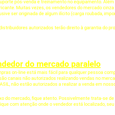
porte pós-venda e treinamento no equipamento. Além di
abricante. Muitas vezes, os vendedores do mercado cinz
sive ser originada de algum ilícito (carga roubada, import
tribuidores autorizados terão direito à garantia do prod
ndedor do mercado paralelo
ras on-line está mais fácil para qualquer pessoa compr
ão canais não autorizados realizando vendas no merca
IL, não estão autorizados a realizar a venda em noss
o do mercado, fique atento. Possivelmente trata-se de
fique com atenção onde o vendedor está localizado, seu 