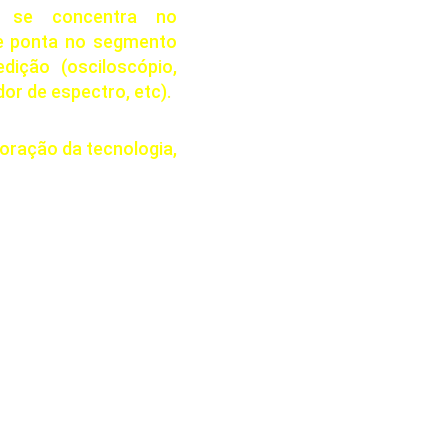
 se concentra no
de ponta no segmento
ição (osciloscópio,
or de espectro, etc).
loração da tecnologia,
Redes Sociais