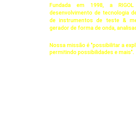
Fundada em 1998, a RIGOL
desenvolvimento de tecnologia 
de instrumentos de teste & med
gerador de forma de onda, analisad
Nossa missão é "possibilitar a exp
permitindo possibilidades e mais".
Fale Conosco:
info.br@rigol.com